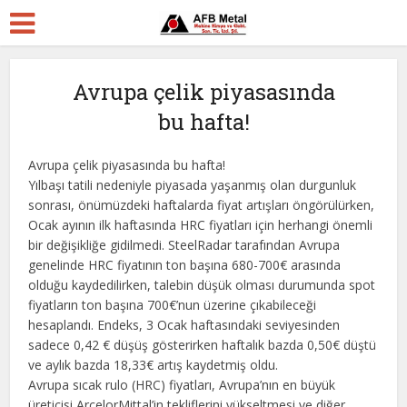
Avrupa çelik piyasasında
bu hafta!
Avrupa çelik piyasasında bu hafta!
Yılbaşı tatili nedeniyle piyasada yaşanmış olan durgunluk
sonrası, önümüzdeki haftalarda fiyat artışları öngörülürken,
Ocak ayının ilk haftasında HRC fiyatları için herhangi önemli
bir değişikliğe gidilmedi. SteelRadar tarafından Avrupa
genelinde HRC fiyatının ton başına 680-700€ arasında
olduğu kaydedilirken, talebin düşük olması durumunda spot
fiyatların ton başına 700€’nun üzerine çıkabileceği
hesaplandı. Endeks, 3 Ocak haftasındaki seviyesinden
sadece 0,42 € düşüş gösterirken haftalık bazda 0,50€ düştü
ve aylık bazda 18,33€ artış kaydetmiş oldu.
Avrupa sıcak rulo (HRC) fiyatları, Avrupa’nın en büyük
üreticisi ArcelorMittal’in tekliflerini yükseltmesi ve diğer