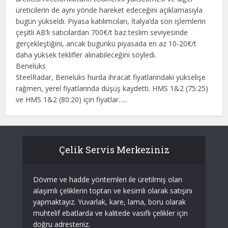
üreticilerin de aynı yönde hareket edeceğini açıklamasıyla
bugün yükseldi. Piyasa katılımcıları, İtalya’da son işlemlerin
çeşitli AB’li satıcılardan 700€/t baz teslim seviyesinde
gerçekleştiğini, ancak bugünkü piyasada en az 10-20€/t
daha yüksek teklifler alınabileceğini söyledi.
Benelüks
SteelRadar, Benelüks hurda ihracat fiyatlarındaki yükselişe
rağmen, yerel fiyatlarında düşüş kaydetti. HMS 1&2 (75:25)
ve HMS 1&2 (80:20) için fiyatlar…..
Çelik Servis Merkeziniz
Dövme ve hadde yöntemleri ile üretilmiş olan
alaşımlı çeliklerin toptan ve kesimli olarak satışını
yapmaktayız. Yuvarlak, kare, lama, boru olarak
muhtelif ebatlarda ve kalitede vasıflı çelikler için
doğru adresteniz.